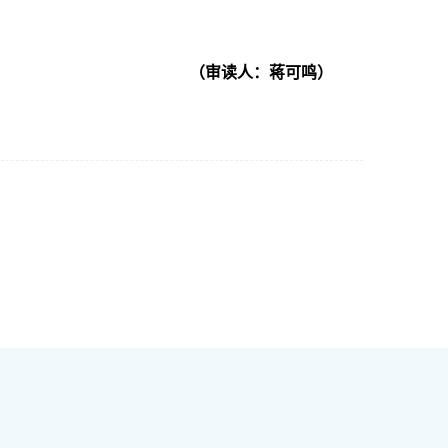
（审读人：蒋可鸣）