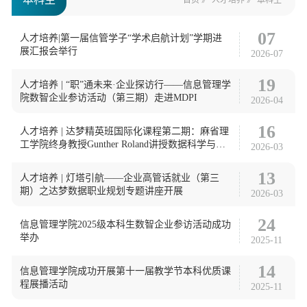
首页
》
人才培养
》
本科生
07
人才培养|第一届信管学子“学术启航计划”学期进
展汇报会举行
2026-07
19
人才培养 | “职”通未来·企业探访行——信息管理学
院数智企业参访活动（第三期）走进MDPI
2026-04
16
人才培养 | 达梦精英班国际化课程第二期：麻省理
工学院终身教授Gunther Roland讲授数据科学与人
2026-03
工智能课程
13
人才培养 | 灯塔引航——企业高管话就业（第三
期）之达梦数据职业规划专题讲座开展
2026-03
24
信息管理学院2025级本科生数智企业参访活动成功
举办
2025-11
14
信息管理学院成功开展第十一届教学节本科优质课
程展播活动
2025-11