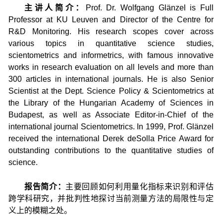
主讲人简介：
Prof. Dr. Wolfgang Glänzel is Full
Professor at KU Leuven and Director of the Centre for
R&D Monitoring. His research scopes cover across
various topics in quantitative science studies,
scientometrics and informetrics, with famous innovative
works in research evaluation on all levels and more than
300 articles in international journals. He is also Senior
Scientist at the Dept. Science Policy & Scientometrics at
the Library of the Hungarian Academy of Sciences in
Budapest, as well as Associate Editor-in-Chief of the
international journal Scientometrics. In 1999, Prof. Glänzel
received the international Derek deSolla Price Award for
outstanding contributions to the quantitative studies of
science.
报告简介：
主要回顾如何利用量化指标来识别和评估
跨学科研究，并批判性地探讨当前测量方法的局限性与定
义上的模糊之处。