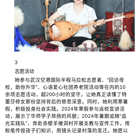
3
志愿活动
她参与武汉空港国际半程马拉松志愿者、“回访母
校，助你升华”、心语爱心社团养老院活动等在内的10
余项志愿活动，超200小时的坚守，让她真正读懂了特
蕾莎修女那份坚持背后的慈悲深意。同时，她利用寒暑
假，积极投身社会实践。2024年寒假参与返校宣讲活
动，展示了华师学子昂扬的风貌；2024年暑期追随“追
光实践队”，奔赴赤壁羊楼洞村开展支教与宣传工作，用
粉笔传授孩子们知识，用镜头记录村落的变迁。她愿以