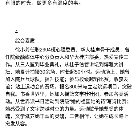
有限的时光，做更多有温度的事。
4
综合素质
徐小芳任职2304班心理委员、华大桂声骨干成员，曾
任院级融媒体中心分负责人和华大桂声部委，热爱宣传工
作。从三人篮到毕业典礼，从桂子信管讲坛到博雅大讲
坛，她累计拍摄30余场、时长超50小时。运动场上，她曾
加入院乒乓球队，提升技能；参与校级越野比赛，收获友
谊；站上运动会的赛场，报名800米与立定跳远项目，突破
自我。书香世界里，她加入摇篮文学社社团，参加各类活
动。从世界读书日活动到院级“她的祖国她的诗”写诗比赛；
她感受到了文字跨越时空的力量。运动赋予她坚韧的体
魄，文学滋养她丰盈的灵魂，二者相伴，让她在成长路上
愈发从容。