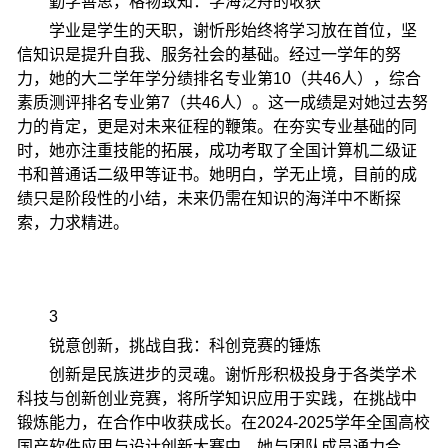
勤学善思，格物致知：学海泛舟的收获
学业是学生的天职，谢忻彤始终将学习放在首位，坚
信知识是提升自我、服务社会的基础。经过一学年的努
力，她的大二学年学分绩排名专业第10（共46人），综合
素质测评排名专业第7（共46人）。这一成绩是对她过去努
力的肯定，更是对未来征程的鞭策。在夯实专业基础的同
时，她亦注重技能的拓展，成功考取了全国计算机二级证
书和普通话二级甲等证书。她明白，学无止境，目前的成
绩只是阶段性的小结，未来仍需在知识的海洋中不断探
索，力求精进。
3
锐意创新，挑战自我：科创竞赛的锤炼
创新是民族进步的灵魂。谢忻彤积极投身于各类学术
科技与创新创业竞赛，将所学知识应用于实践，在挑战中
锻炼能力，在合作中收获成长。在2024-2025学年全国高校
国产软件应用与设计创新大赛中，她与团队成员通力合