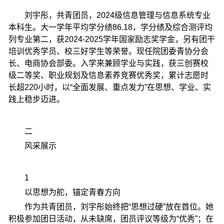
刘宇彤，共青团员，2024级信息管理与信息系统专业
本科生。大一学年平均学分绩86.18，学分绩及综合测评均
列专业第二，获2024-2025学年国家励志奖学金，另有团干
培训优秀学员、校三好学生等荣誉。现任院团委青协分会
长、电商协会部委。入学来兼顾学业与实践，获三创赛校
级二等奖、职业规划及信息素养竞赛优秀奖，累计志愿时
长超220小时，以“全面发展、重点发力”在思想、学业、实
践上稳步迈进。
二
风采展示
1
以思想为舵，锚定青春方向
作为共青团员，刘宇彤始终把“思想过硬”放在首位。她
积极参加团日活动，从未缺席，团员评议等级为“优秀”；在