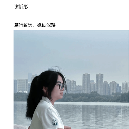
谢忻彤
笃行致远，砥砺深耕