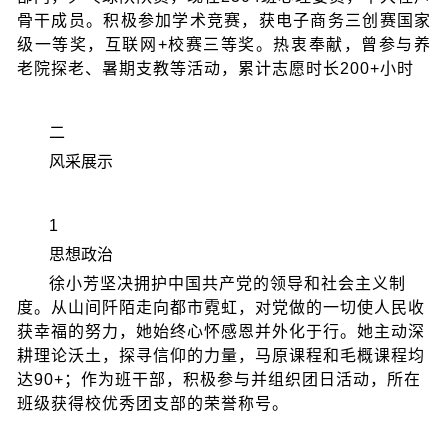
骨干成员。积极参加学术竞赛，获电子商务三创赛国家
级一等奖，互联网+校赛三等奖。热衷奉献，曾参与养
老院探老、暑期支教等活动，累计志愿时长200+小时
二
风采展示
1
思想政治
徐小芳坚决拥护中国共产党的领导和社会主义制
度。从山间阡陌走向都市霓虹，对党做的一切使人民收
获幸福的努力，她始终心怀感恩并外化于行。她主动深
耕理论沃土，探寻信仰的力量，马原课程和毛概课程均
达90+；作为班干部，积极参与并组织团日活动，所在
班级获得校优秀团支部的荣誉称号。